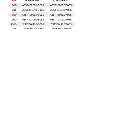
atre@atre-gastro.com
67 342 85 00