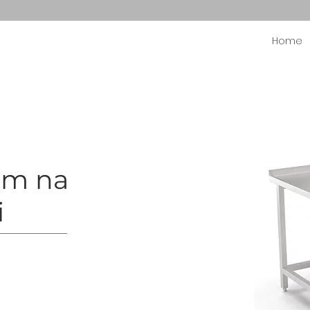
Home
em na
i