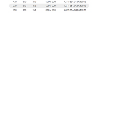
atre@atre-gastro.com
67 342 85 00
©2020 by ATRE Sp. z o.o.. Stworzone przy pomocy Wix.com